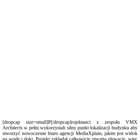
[dropcap size=small]P[/dropcap]rojektanci z zespołu VMX
Architects w pełni wykorzystali silny punkt lokalizacji budynku aby
stworzyć nowoczesne biuro agencji MediaXplain, jakim jest widok
na wodę i doki. Projekt zakładał całkowicie otwartą elewację, więc