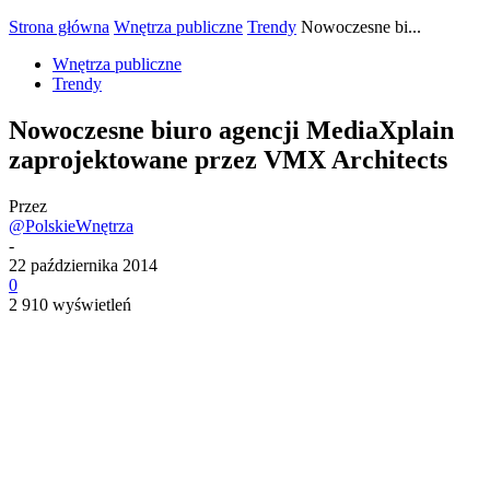
Strona główna
Wnętrza publiczne
Trendy
Nowoczesne bi...
Wnętrza publiczne
Trendy
Nowoczesne biuro agencji MediaXplain
zaprojektowane przez VMX Architects
Przez
@PolskieWnętrza
-
22 października 2014
0
2 910 wyświetleń