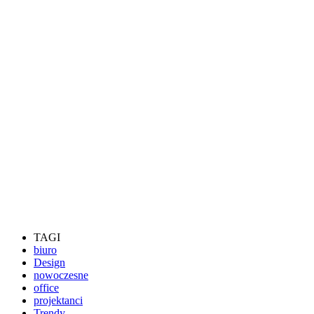
TAGI
biuro
Design
nowoczesne
office
projektanci
Trendy