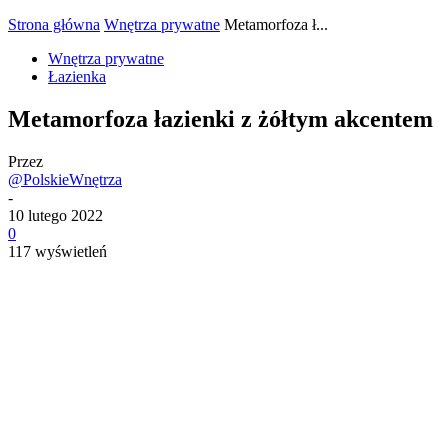
Strona główna
Wnętrza prywatne
Metamorfoza ł...
Wnętrza prywatne
Łazienka
Metamorfoza łazienki z żółtym akcentem
Przez
@PolskieWnętrza
-
10 lutego 2022
0
117 wyświetleń