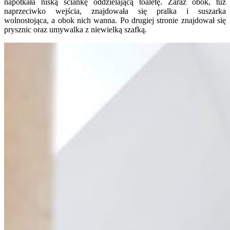
napotkała niską ściankę oddzielającą toaletę. Zaraz obok, tuż
naprzeciwko wejścia, znajdowała się pralka i suszarka
wolnostojąca, a obok nich wanna. Po drugiej stronie znajdował się
prysznic oraz umywalka z niewielką szafką.