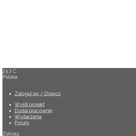
C
23.7
Polska
Zaloguj się / Dołącz
Wyślij projekt
Dodaj pracownię
Wydarzenia
Forum
Zaloguj