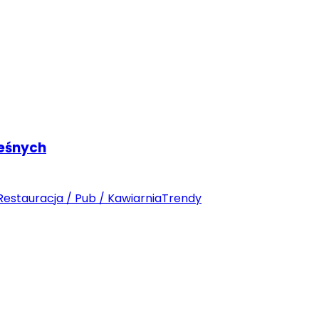
Leśnych
Restauracja / Pub / Kawiarnia
Trendy