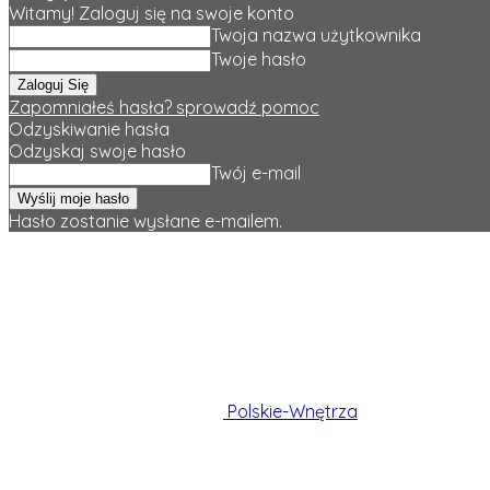
Witamy! Zaloguj się na swoje konto
Twoja nazwa użytkownika
Twoje hasło
Zapomniałeś hasła? sprowadź pomoc
Odzyskiwanie hasła
Odzyskaj swoje hasło
Twój e-mail
Hasło zostanie wysłane e-mailem.
Polskie-Wnętrza