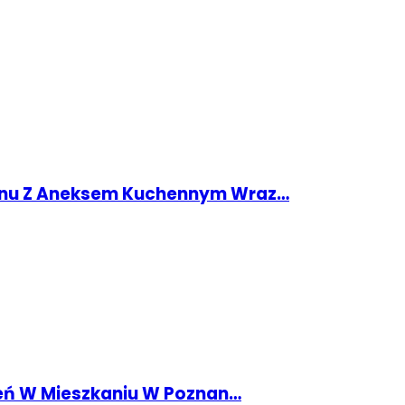
onu Z Aneksem Kuchennym Wraz…
zeń W Mieszkaniu W Poznan…