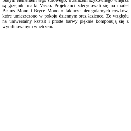
Stałym elementem tego surowego, a zarazem szykownego wnętrza
są grzejniki marki Vasco. Projektanci zdecydowali się na model
Beams Mono i Bryce Mono o fakturze nieregularnych rowków,
które umieszczono w pokoju dziennym oraz łazience. Ze względu
na uniwersalny kształt i proste barwy pięknie komponują się z
wyrafinowanym wnętrzem.