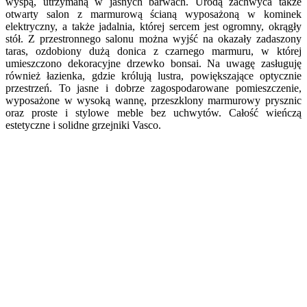
wyspą, utrzymaną w jasnych barwach. Urodą zachwyca także
otwarty salon z marmurową ścianą wyposażoną w kominek
elektryczny, a także jadalnia, której sercem jest ogromny, okrągły
stół. Z przestronnego salonu można wyjść na okazały zadaszony
taras, ozdobiony dużą donica z czarnego marmuru, w której
umieszczono dekoracyjne drzewko bonsai. Na uwagę zasługuję
również łazienka, gdzie królują lustra, powiększające optycznie
przestrzeń. To jasne i dobrze zagospodarowane pomieszczenie,
wyposażone w wysoką wannę, przeszklony marmurowy prysznic
oraz proste i stylowe meble bez uchwytów. Całość wieńczą
estetyczne i solidne grzejniki Vasco.