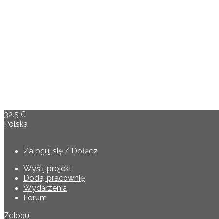
C
32.5
Polska
Zaloguj się / Dołącz
Wyślij projekt
Dodaj pracownię
Wydarzenia
Forum
Zaloguj