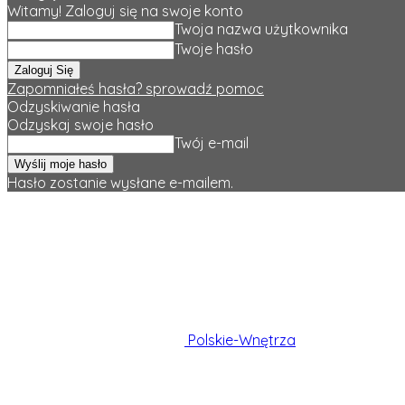
Witamy! Zaloguj się na swoje konto
Twoja nazwa użytkownika
Twoje hasło
Zapomniałeś hasła? sprowadź pomoc
Odzyskiwanie hasła
Odzyskaj swoje hasło
Twój e-mail
Hasło zostanie wysłane e-mailem.
Polskie-Wnętrza