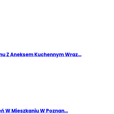
onu Z Aneksem Kuchennym Wraz…
zeń W Mieszkaniu W Poznan…