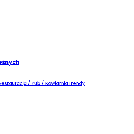
Leśnych
Restauracja / Pub / Kawiarnia
Trendy